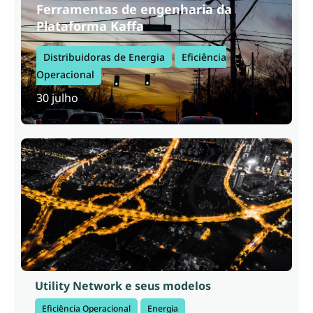
Ferramentas de engenharia da
Plataforma Kaffa
Distribuidoras de Energia
Eficiência
Operacional
30 julho
Utility Network e seus modelos
Eficiência Operacional
Energia