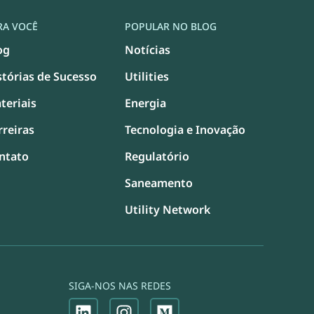
RA VOCÊ
POPULAR NO BLOG
og
Notícias
stórias de Sucesso
Utilities
teriais
Energia
rreiras
Tecnologia e Inovação
ntato
Regulatório
Saneamento
Utility Network​
SIGA-NOS NAS REDES